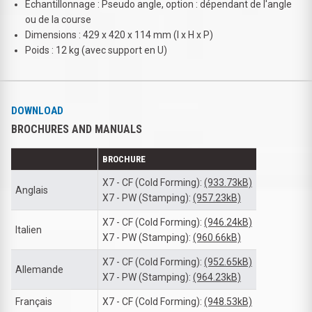
Échantillonnage : Pseudo angle, option : dépendant de l'angle
ou de la course
Dimensions : 429 x 420 x 114 mm (l x H x P)
Poids : 12 kg (avec support en U)
DOWNLOAD
BROCHURES AND MANUALS
BROCHURE
X7 - CF (Cold Forming):
(933.73kB)
Anglais
X7 - PW (Stamping):
(957.23kB)
X7 - CF (Cold Forming):
(946.24kB)
Italien
X7 - PW (Stamping):
(960.66kB)
X7 - CF (Cold Forming):
(952.65kB)
Allemande
X7 - PW (Stamping):
(964.23kB)
Français
X7 - CF (Cold Forming):
(948.53kB)