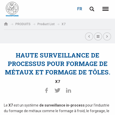
LOGIN
PASSWORD RECOVERY
FR
English
Menu
Marposs
Deutsch
PRODUITS
Product List
X7
S.p.A.
Adresse électronique
Italiano
Français
HAUTE SURVEILLANCE DE
Password
Español
PROCESSUS POUR FORMAGE DE
MÉTAUX ET FORMAGE DE TÔLES.
日本語 (Japanese)
X7
中文 (Chinese)
한국어 (Korean)
If you are not yet registered, you may do it now: it is free!
Le
X7
est un système
de surveillance in-process
pour l’industrie
Click here!
du formage de métaux comme le formage à froid, le forgeage, le