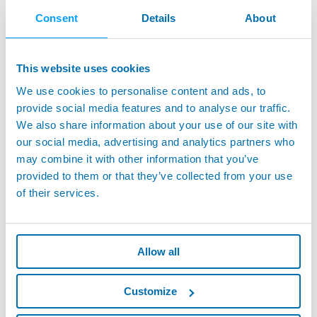
Consent
Details
About
C-THRU4.0 - La suite logicielle pour la
numérisation du formage de métaux
This website uses cookies
We use cookies to personalise content and ads, to
provide social media features and to analyse our traffic.
We also share information about your use of our site with
our social media, advertising and analytics partners who
may combine it with other information that you’ve
provided to them or that they’ve collected from your use
of their services.
Allow all
Customize
T1 - Innovant terminal de machine 4.0