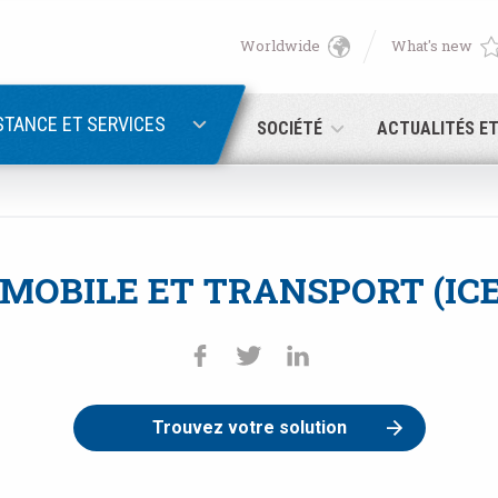
Worldwide
What's new
English
PASSWORD RECOVERY
Deutsch
STANCE ET SERVICES
SOCIÉTÉ
ACTUALITÉS E
Italiano
Adresse électronique
Français
OBILE ET TRANSPORT (ICE
Password
Español
日本語 (Japanese)
中文 (Chinese)
Trouvez votre solution
 you are not yet registered, you may do it now: it is free!
Click her
한국어 (Korean)