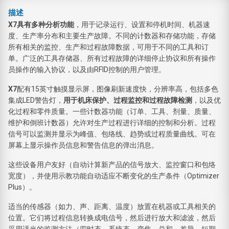
描述
X7具有多种分析功能
，用于记录运行、设置和停机时间、机器速
度、生产率分布和主要生产故障。不同的计数器和存储功能，存储
所有相关的监控、生产和过程故障数据，可用于不同的工具和订
单。广泛的工具存储器、所有过程故障的详细停止协议和所有操作
员操作的输入协议，以及由RFID控制的用户管理。
X7
配有15英寸触摸显示屏，图像刷新速度快，分辨率高，包括多色
集成LED警告灯，
用于机床保护、过程监控和过程故障检测
，以及优
化过程和零件质量。一些计数器功能（订单、工具、剂量、质量、
维护和倒班计数器）允许对生产过程进行详细的控制和分析。过程
信号可以监测并显示为峰值、包络线、趋势或过程质量曲线。可在
屏幕上显示操作员信息和警告信息的弹出消息。
这些设备用户友好（自动计算新产品的信号放大、监控窗口和包络
宽度），并使用示教功能自动适应不断变化的生产条件（Optimizer
Plus）。
适当的传感器（如力、声、距离、温度）放置在机器或工具相关的
位置。它们将过程信息转换成电信号，然后进行放大和滤波，然后
采用适当的监测方法（四时态、系统态、变焦、总和、差异、短期