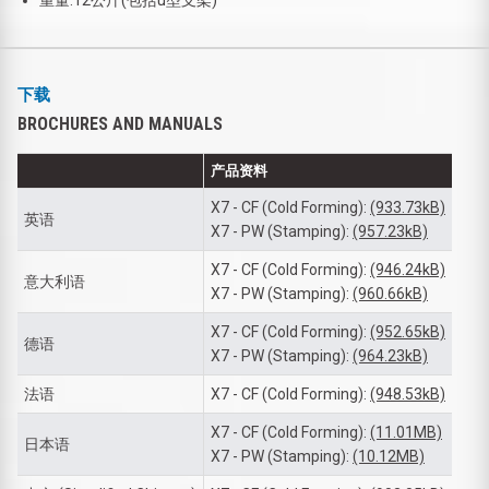
下载
BROCHURES AND MANUALS
产品资料
X7 - CF (Cold Forming):
(933.73kB)
英语
X7 - PW (Stamping):
(957.23kB)
X7 - CF (Cold Forming):
(946.24kB)
意大利语
X7 - PW (Stamping):
(960.66kB)
X7 - CF (Cold Forming):
(952.65kB)
德语
X7 - PW (Stamping):
(964.23kB)
法语
X7 - CF (Cold Forming):
(948.53kB)
X7 - CF (Cold Forming):
(11.01MB)
日本语
X7 - PW (Stamping):
(10.12MB)