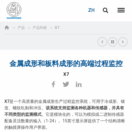
登录
密码重置
ZH
English
菜单
Marposs
Deutsch
产品
产品列表
X7
S.p.A.
电子邮箱
Italiano
Français
金属成形和板料成形的高端过程监控
密码
Español
X7
日本語 (Japanese)
中文 (Chinese)
X7
是一个高质量的金属成形生产过程监控系统，可用于冷成形、锻
造、螺纹轧制和冲压。
该系统支持监测各种机器和传感器，并具有
한국어 (Korean)
不同类型的监测模式
。它是模块化的，可以为模拟或二进制传感器
配备灵活数量的输入（1-24）。15英寸显示屏提供了一个结构清晰
如您尚未注册，可立即免费注册！
点击此处！
的触摸屏操作用户界面。