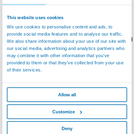
This website uses cookies
We use cookies to personalise content and ads, to
provide social media features and to analyse our traffic.
您想要了解什么呢？
We also share information about your use of our site with
our social media, advertising and analytics partners who
may combine it with other information that you’ve
X1 - 智能的金属成形和钣金成形过程监控
provided to them or that they’ve collected from your use
of their services.
Allow all
Customize
Deny