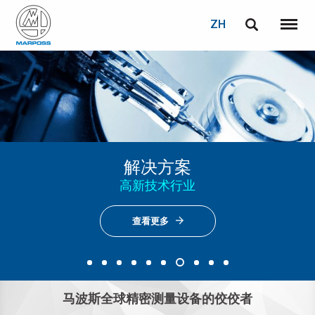
登录
密码重置
ZH
English
菜单
Marposs
Deutsch
S.p.A.
电子邮箱
Italiano
Français
密码
Enter Our EV Virtual Showroom
光学检测
解决方案
解决方案
解决方案
解决方案
解决方案
解决方案
Español
查看更多
高新技术行业
暖通空调行业
航天航空业
机床行业
汽车行业
玻璃容器
日本語 (Japanese)
查看更多
查看更多
查看更多
查看更多
查看更多
查看更多
查看更多
查看更多
中文 (Chinese)
한국어 (Korean)
马波斯全球精密测量设备的佼佼者
如您尚未注册，可立即免费注册！
点击此处！