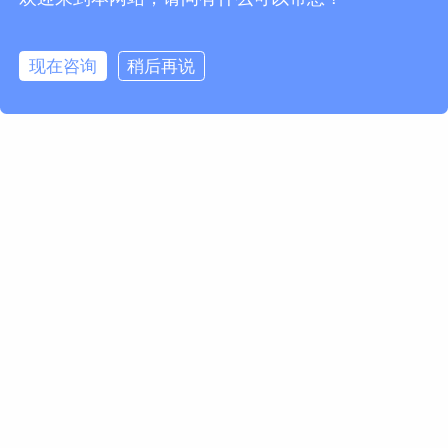
现在咨询
稍后再说
欢迎订阅我们的Newsletter
获取马波斯新闻及产品更新
订阅
Marposs S.p.A.
Via Saliceto 13