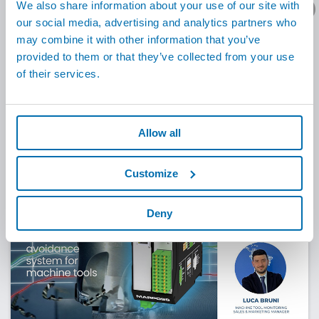
产品资料/技术报价？
We also share information about your use of our site with
our social media, advertising and analytics partners who
may combine it with other information that you’ve
80
+
展会
provided to them or that they’ve collected from your use
of their services.
查看更多
Allow all
焦点
Customize
Deny