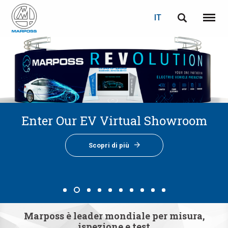
LOGIN
RECUPERA PASSWORD
IT
English
Menu
Marposs
Deutsch
S.p.A.
E-mail
Italiano
Français
Password
Enter Our EV Virtual Showroom
Optical Gauging
soluzioni per
soluzioni per
soluzioni per
soluzioni per
soluzioni per
soluzioni per
Español
Scopri di più
INDUSTRIA DELLA MACCHINA UTENSILE
INDUSTRIA AUTOMOBILISTICA
INDUSTRIA AERONAUTICA
CONTENITORI IN VETRO
INDUSTRIA HI-TECH
HVAC INDUSTRY
日本語 (Japanese)
Scopri di più
Scopri di più
Scopri di più
Scopri di più
Scopri di più
Scopri di più
Scopri di più
Scopri di più
中文 (Chinese)
한국어 (Korean)
Marposs è leader mondiale per misura,
Se non sei ancora registrato, fallo ora: è gratis!
Clicca qui!
ispezione e test