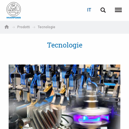
LOGIN
RECUPERA PASSWORD
IT
English
Menu
Marposs
Deutsch
Prodotti
Tecnologie
S.p.A.
E-mail
Italiano
Tecnologie
Français
Password
Español
日本語 (Japanese)
中文 (Chinese)
한국어 (Korean)
Se non sei ancora registrato, fallo ora: è gratis!
Clicca qui!