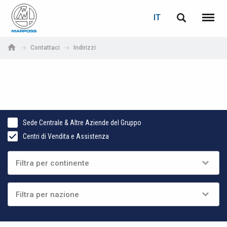
LOGIN
RECUPERA PASSWORD
IT
English
Menu
Marposs
Deutsch
Contattaci
Indirizzi
S.p.A.
E-mail
Italiano
Français
Password
Español
Sede Centrale & Altre Aziende del Gruppo
Centri di Vendita e Assistenza
日本語 (Japanese)
中文 (Chinese)
한국어 (Korean)
Se non sei ancora registrato, fallo ora: è gratis!
Clicca qui!