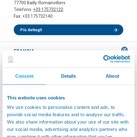
77700 Bailly-Romainvilliers
Telefono:
+33 175732122
Fax: +33 175732140
Più dettagli
FRANCIA
MARPOSS S.A.S. - LOCAL OFFICE
Parc d'activité‚ Brignais 2000 - Route de Lyon
69530 Brignais
Consent
Details
About
Telefono:
+33 4 72318090
Fax: +33 4 72318099
This website uses cookies
Più dettagli
We use cookies to personalise content and ads, to
provide social media features and to analyse our traffic.
GERMANIA
We also share information about your use of our site with
our social media, advertising and analytics partners who
MARPOSS GMBH - HEAD OFFICE
may combine it with other information that you’ve
Mercedesstrasse 10