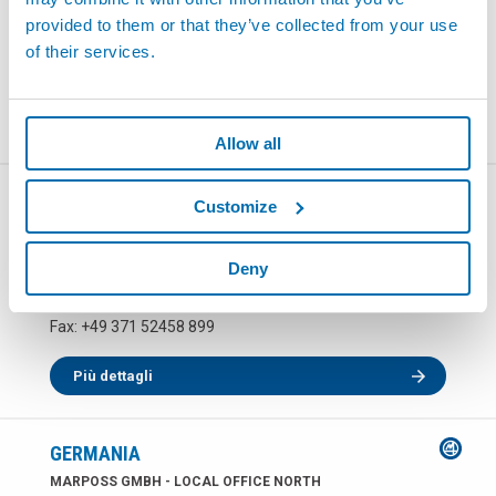
71384 WEINSTADT
provided to them or that they’ve collected from your use
Telefono:
+49 7151 20540
of their services.
Fax: +49 7151 2054150
Più dettagli
Allow all
GERMANIA
Customize
MARPOSS GMBH - LOCAL OFFICE EAST
Zwickauer Strasse 480
Deny
09117 CHEMNITZ
Telefono:
+49 371 52458 0
Fax: +49 371 52458 899
Più dettagli
GERMANIA
MARPOSS GMBH - LOCAL OFFICE NORTH