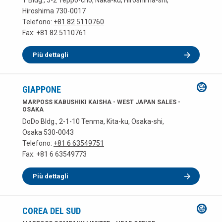
T Bldg., 5-2 Teppo-cho, Naka-ku, Hiroshima-shi,
Hiroshima 730-0017
Telefono:
+81 82 5110760
Fax: +81 82 5110761
Più dettagli
GIAPPONE
MARPOSS KABUSHIKI KAISHA - WEST JAPAN SALES -
OSAKA
DoDo Bldg., 2-1-10 Tenma, Kita-ku, Osaka-shi,
Osaka 530-0043
Telefono:
+81 6 63549751
Fax: +81 6 63549773
Più dettagli
COREA DEL SUD