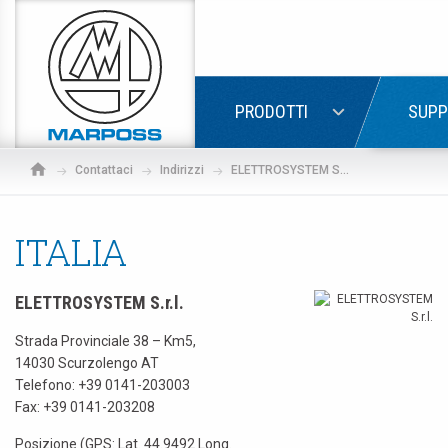
Marposs
S.p.A.
LOGIN
PRODOTTI
SUPP
Contattaci
Indirizzi
ELETTROSYSTEM S.r.l.
ITALIA
ELETTROSYSTEM S.r.l.
Strada Provinciale 38 – Km5,
14030 Scurzolengo AT
Telefono:
+39 0141-203003
Fax: +39 0141-203208
Posizione (GPS: Lat. 44.9492 Long.