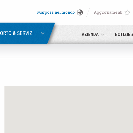
Marposs nel mondo
Aggiornamenti
English
RECUPERA PASSWORD
Deutsch
ORTO & SERVIZI
AZIENDA
NOTIZIE 
Italiano
E-mail
Français
Password
Español
日本語 (Japanese)
中文 (Chinese)
Se non sei ancora registrato, fallo ora: è gratis!
Clicca qui!
한국어 (Korean)