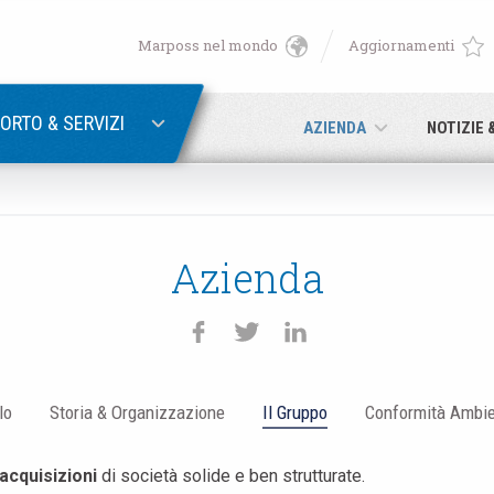
Marposs nel mondo
Aggiornamenti
English
RECUPERA PASSWORD
Deutsch
ORTO & SERVIZI
AZIENDA
NOTIZIE 
Italiano
E-mail
Français
Azienda
Password
Español
日本語 (Japanese)
lo
Storia & Organizzazione
Il Gruppo
Conformità Ambie
中文 (Chinese)
Se non sei ancora registrato, fallo ora: è gratis!
Clicca qui!
acquisizioni
di società solide e ben strutturate.
한국어 (Korean)