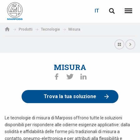
LOGIN
RECUPERA PASSWORD
IT
English
Menu
Marposs
Deutsch
Prodotti
Tecnologie
Misura
S.p.A.
E-mail
Italiano
Français
MISURA
Password
Español
日本語 (Japanese)
Trova la tua soluzione
中文 (Chinese)
한국어 (Korean)
Le tecnologie di misura di Marposs offrono tutte le soluzioni
disponibili per rispondere alle odierne esigenze applicative: dalla
solidità e affidabilità delle forme più tradizionali di misura a
Se non sei ancora registrato, fallo ora: è gratis!
Clicca qui!
contatto, pneumo-elettronica e per attributi alla flessibilità e