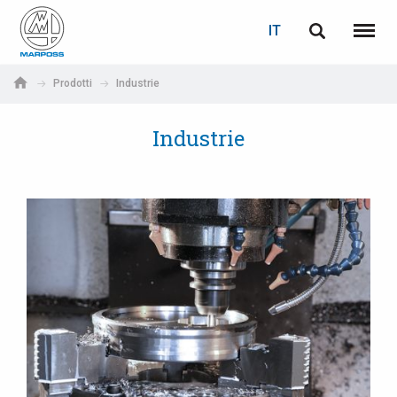
LOGIN
RECUPERA PASSWORD
IT
English
Menu
Marposs
Deutsch
Prodotti
Industrie
S.p.A.
E-mail
Italiano
Industrie
Français
Password
Español
日本語 (Japanese)
中文 (Chinese)
한국어 (Korean)
Se non sei ancora registrato, fallo ora: è gratis!
Clicca qui!