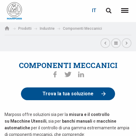
LOGIN
RECUPERA PASSWORD
IT
English
Menu
Marposs
Deutsch
Prodotti
Industrie
Componenti Meccanici
S.p.A.
E-mail
Italiano
Français
COMPONENTI MECCANICI
Password
Español
日本語 (Japanese)
Trova la tua soluzione
中文 (Chinese)
한국어 (Korean)
Marposs offre soluzioni sia per la
misura e il controllo
su Macchine Utensili
, sia per
banchi manuali
e
macchine
automatiche
per il controllo di una gamma estremamente ampia
Se non sei ancora registrato, fallo ora: è gratis!
Clicca qui!
di componenti meccanici, che comprende: