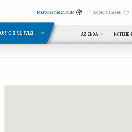
Marposs nel mondo
Aggiornamenti
English
RECUPERA PASSWORD
Deutsch
ORTO & SERVIZI
AZIENDA
NOTIZIE 
Italiano
E-mail
Français
Password
Español
日本語 (Japanese)
中文 (Chinese)
Se non sei ancora registrato, fallo ora: è gratis!
Clicca qui!
한국어 (Korean)