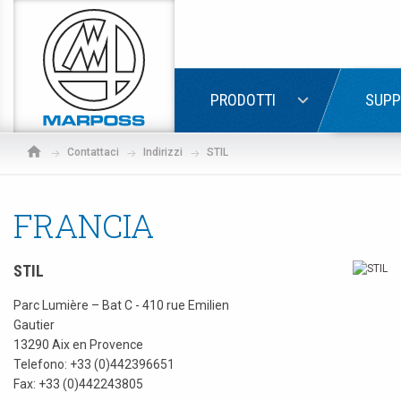
Marposs
S.p.A.
LOGIN
PRODOTTI
SUPP
Contattaci
Indirizzi
STIL
FRANCIA
STIL
Parc Lumière – Bat C - 410 rue Emilien
Gautier
13290 Aix en Provence
Telefono:
+33 (0)442396651
Fax: +33 (0)442243805