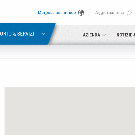
Marposs nel mondo
Aggiornamenti
English
RECUPERA PASSWORD
Deutsch
ORTO & SERVIZI
AZIENDA
NOTIZIE 
Italiano
E-mail
Français
Password
Español
日本語 (Japanese)
中文 (Chinese)
Se non sei ancora registrato, fallo ora: è gratis!
Clicca qui!
한국어 (Korean)