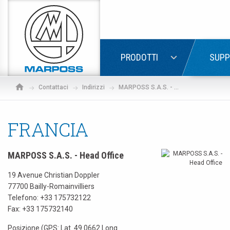
Marposs
S.p.A.
LOGIN
PRODOTTI
SUPP
Contattaci
Indirizzi
MARPOSS S.A.S. - Head Office
FRANCIA
MARPOSS S.A.S. - Head Office
19 Avenue Christian Doppler
77700 Bailly-Romainvilliers
Telefono:
+33 175732122
Fax: +33 175732140
Posizione (GPS: Lat. 49.0662 Long.