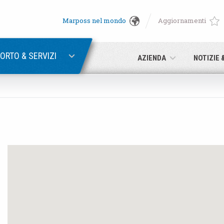
Marposs nel mondo
Aggiornamenti
English
RECUPERA PASSWORD
Deutsch
ORTO & SERVIZI
AZIENDA
NOTIZIE 
Italiano
E-mail
Français
Password
Español
日本語 (Japanese)
中文 (Chinese)
Se non sei ancora registrato, fallo ora: è gratis!
Clicca qui!
한국어 (Korean)