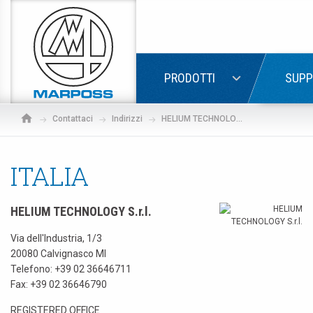
Marposs
S.p.A.
LOGIN
PRODOTTI
SUPP
Contattaci
Indirizzi
HELIUM TECHNOLOGY S.r.l.
ITALIA
HELIUM TECHNOLOGY S.r.l.
Via dell'Industria, 1/3
20080 Calvignasco MI
Telefono:
+39 02 36646711
Fax: +39 02 36646790
REGISTERED OFFICE