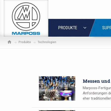
Marposs
S.p.A.
LOGIN
PRODUKTE
SUPP
Produkte
Technologien
Messen und
Marposs-Fertigun
Anforderungen de
eher traditionell
Wenn 