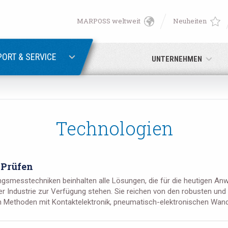
MARPOSS weltweit
Neuheiten
English
PASSWORTWIEDERHERSTELLUNG
Deutsch
ORT & SERVICE
UNTERNEHMEN
Italiano
E-Mail-Adresse
Français
Technologien
Passwort
Español
 Prüfen
日本語 (Japanese)
gsmesstechniken beinhalten alle Lösungen, die für die heutigen A
r Industrie zur Verfügung stehen. Sie reichen von den robusten und 
中文 (Chinese)
en Methoden mit Kontaktelektronik, pneumatisch-elektronischen Wandl
Sie noch nicht registriert sind, können Sie dies jetzt tun.
Hier kli
한국어 (Korean)