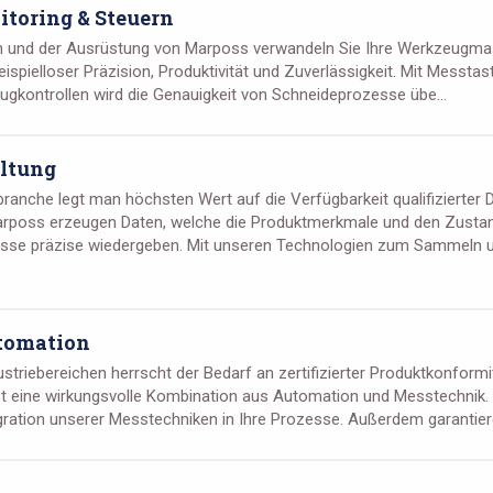
itoring & Steuern
 und der Ausrüstung von Marposs verwandeln Sie Ihre Werkzeugmas
ispielloser Präzision, Produktivität und Zuverlässigkeit. Mit Messtas
ugkontrollen wird die Genauigkeit von Schneideprozesse übe...
ltung
branche legt man höchsten Wert auf die Verfügbarkeit qualifizierter D
rposs erzeugen Daten, welche die Produktmerkmale und den Zustan
sse präzise wiedergeben. Mit unseren Technologien zum Sammeln u
tomation
dustriebereichen herrscht der Bedarf an zertifizierter Produktkonform
st eine wirkungsvolle Kombination aus Automation und Messtechnik. 
gration unserer Messtechniken in Ihre Prozesse. Außerdem garantieren