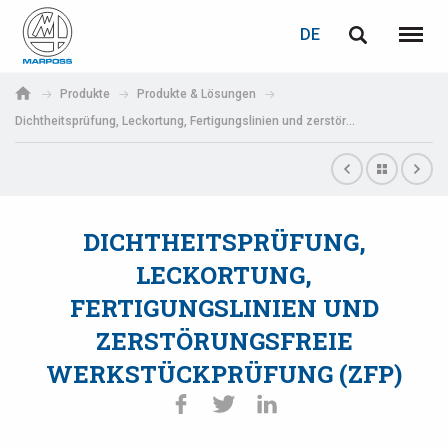
LOGIN
PASSWORTWIEDERHERSTELLUNG
DE
English
Menü
Marposs
Deutsch
Produkte
Produkte & Lösungen
S.p.A.
Dichtheitsprüfung, Leckortung, Fertigungslinien und zerstörungsfreie Werkstückprüfung (zfP)
E-Mail-Adresse
Italiano
Français
Passwort
Español
DICHTHEITSPRÜFUNG,
LECKORTUNG,
日本語 (Japanese)
FERTIGUNGSLINIEN UND
中文 (Chinese)
ZERSTÖRUNGSFREIE
WERKSTÜCKPRÜFUNG (ZFP)
한국어 (Korean)
Wenn Sie noch nicht registriert sind, können Sie dies jetzt tun.
Hier klicken!