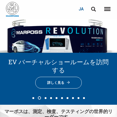
ログイン
PASSWORD RECOVERY
JA
English
メニュ
Marposs
Deutsch
S.p.A.
E-mail
Italiano
Français
パスワード
EV バーチャルショールームを訪問
Optical Gauging
ソリューション
ソリューション
ソリューション
ソリューション
ソリューション
ソリューション
Español
詳しく見る
する
航空宇宙産業
ハイテク産業
自動車産業
ガラス容器
工作機械
空調産業
日本語 (Japanese)
詳しく見る
詳しく見る
詳しく見る
詳しく見る
詳しく見る
詳しく見る
詳しく見る
詳しく見る
中文 (Chinese)
한국어 (Korean)
未登録の場合、無料でご登録いただけます。
マーポスは、測定、検査、テスティングの世界的リ
こちらをクリック
ーダーです。