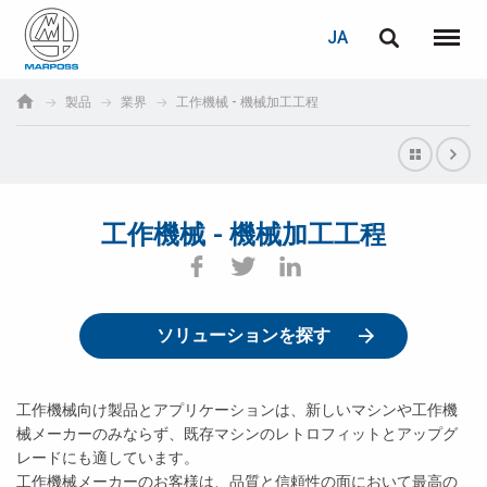
ログイン
PASSWORD RECOVERY
JA
English
メニュ
Marposs
Deutsch
製品
業界
工作機械 - 機械加工工程
S.p.A.
E-mail
Italiano
Français
工作機械 - 機械加工工程
パスワード
Español
日本語 (Japanese)
ソリューションを探す
中文 (Chinese)
한국어 (Korean)
工作機械向け製品とアプリケーションは、新しいマシンや工作機
未登録の場合、無料でご登録いただけます。
械メーカーのみならず、既存マシンのレトロフィットとアップグ
レードにも適しています。
こちらをクリック
工作機械メーカーのお客様は、品質と信頼性の面において最高の