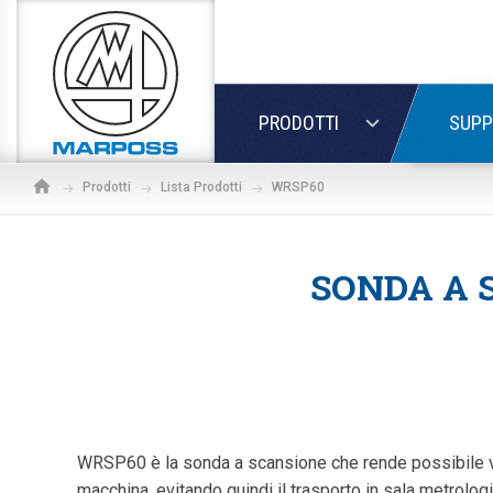
Marposs
S.p.A.
LOGIN
PRODOTTI
SUPP
Prodotti
Lista Prodotti
WRSP60
SONDA A 
WRSP60 è la sonda a scansione che rende possibile veri
macchina, evitando quindi il trasporto in sala metrol