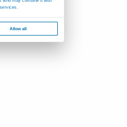
ers who may combine it with
 services.
Allow all