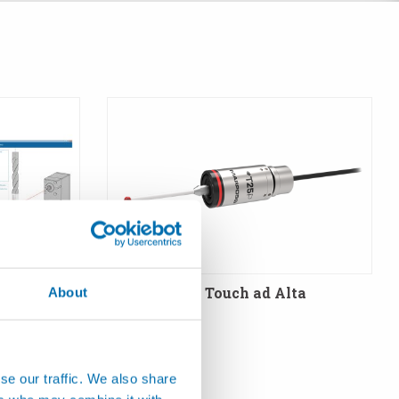
AZIONI
T25P - Sonda Touch ad Alta
About
R - Cicli
Precisione
o e
se our traffic. We also share