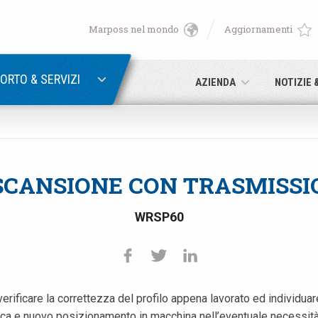
Marposs nel mondo
Aggiornamenti
English
RECUPERA PASSWORD
Deutsch
ORTO & SERVIZI
AZIENDA
NOTIZIE 
Italiano
E-mail
Français
SCANSIONE CON TRASMISSI
Password
Español
WRSP60
日本語 (Japanese)
中文 (Chinese)
ficare la correttezza del profilo appena lavorato ed individuare e
Se non sei ancora registrato, fallo ora: è gratis!
Clicca qui!
한국어 (Korean)
ogica e nuovo posizionamento in macchina nell’eventuale necessi