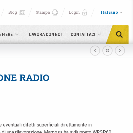
Blog
Stampa
Login
Italiano
& FIERE
LAVORA CON NOI
CONTATTACI
ONE RADIO
ventuali difetti superficiali direttamente in
tà di una rilavorazione. Marposs ha sviluppato WRSP60