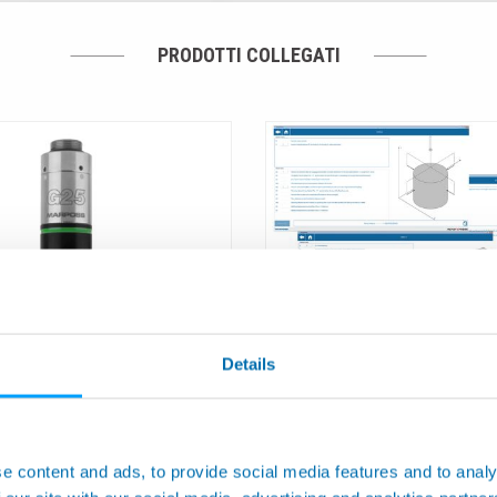
PRODOTTI COLLEGATI
rollo Pezzo a Scansione
SOFTWARE PER APPLIC
Details
-Process su Rettificatrici
CON SONDE TOUCH E LASE
aggi e Centri di Lavoro
di Misura e Verifica Pezz
Utensile
e content and ads, to provide social media features and to analy