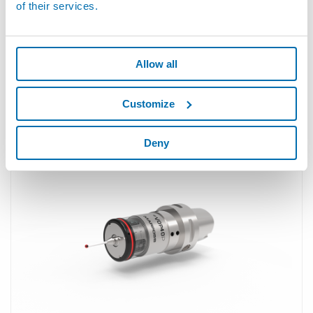
of their services.
Allow all
VOP40L - Sonda Compatta a Trasmissione Ottica
Customize
per Torni
Deny