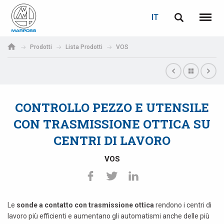
LOGIN
RECUPERA PASSWORD
IT
English
Menu
Marposs
Deutsch
Prodotti
Lista Prodotti
VOS
S.p.A.
E-mail
Italiano
Français
CONTROLLO PEZZO E UTENSILE
Password
Español
CON TRASMISSIONE OTTICA SU
CENTRI DI LAVORO
日本語 (Japanese)
VOS
中文 (Chinese)
한국어 (Korean)
Le
sonde a contatto con trasmissione ottica
rendono i centri di
Se non sei ancora registrato, fallo ora: è gratis!
Clicca qui!
lavoro più efficienti e aumentano gli automatismi anche delle più