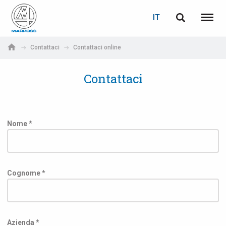
LOGIN
RECUPERA PASSWORD
IT
English
Menu
Marposs
Deutsch
Contattaci
Contattaci online
S.p.A.
E-mail
Italiano
Contattaci
Français
Password
Español
Nome *
日本語 (Japanese)
中文 (Chinese)
Cognome *
한국어 (Korean)
Se non sei ancora registrato, fallo ora: è gratis!
Clicca qui!
Azienda *