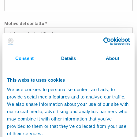
Motivo del contatto *
Argomento
Consent
Details
About
This website uses cookies
We use cookies to personalise content and ads, to
Per consentire la consegna del messaggio direttamente
all'ufficio competente seleziona il campo applicativo nella
provide social media features and to analyse our traffic.
lista sottostante: *
We also share information about your use of our site with
our social media, advertising and analytics partners who
Industria Aerospaziale
may combine it with other information that you’ve
Applicazioni su macchina utensile
provided to them or that they’ve collected from your use
of their services.
Monitoraggio su macchine utensili