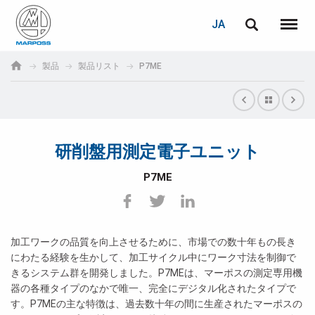
ログイン
PASSWORD RECOVERY
JA
English
メニュ
Marposs
Deutsch
製品
製品リスト
P7ME
S.p.A.
E-mail
Italiano
Français
研削盤用測定電子ユニット
パスワード
Español
P7ME
日本語 (Japanese)
中文 (Chinese)
加工ワークの品質を向上させるために、市場での数十年もの長き
にわたる経験を生かして、加工サイクル中にワーク寸法を制御で
한국어 (Korean)
きるシステム群を開発しました。P7MEは、マーポスの測定専用機
未登録の場合、無料でご登録いただけます。
器の各種タイプのなかで唯一、完全にデジタル化されたタイプで
こちらをクリック
す。P7MEの主な特徴は、過去数十年の間に生産されたマーポスの