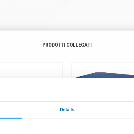
PRODOTTI COLLEGATI
Details
R™ - Testa di Misura
P7 - Unità Elettronica