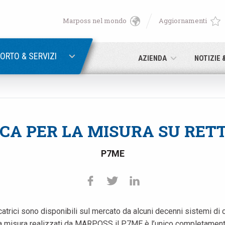
Marposs nel mondo
Aggiornamenti
English
RECUPERA PASSWORD
Deutsch
ORTO & SERVIZI
AZIENDA
NOTIZIE 
Italiano
E-mail
Français
CA PER LA MISURA SU RETT
Password
Español
P7ME
日本語 (Japanese)
中文 (Chinese)
ficatrici sono disponibili sul mercato da alcuni decenni sistemi di 
Se non sei ancora registrato, fallo ora: è gratis!
Clicca qui!
한국어 (Korean)
alla misura realizzati da MARPOSS il P7ME è l’unico completamente 