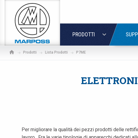
Marposs
S.p.A.
LOGIN
PRODOTTI
SUPP
Prodotti
Lista Prodotti
P7ME
ELETTRONI
Per migliorare la qualità dei pezzi prodotti delle retti
lavoro . Fra le varie tipologie di apparecchi dedicati 