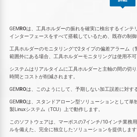
GEM
RO
は、工具ホルダーの振れを確実に検出するインテ
インターフェースをすべて搭載しているため、既存の制御装置
工具ホルダーのモニタリングで2タイプの偏差アラーム（
範囲外にある場合、工具ホルダーモニタリングは使用不可
システムはリアルタイムに工具ホルダーと主軸の間の切り
時間とコストが削減されます。
GEM
RO
は、このようにして、予期しない加工誤差に対す
GEM
RO
は、スタンドアローン型ソリューションとして単独で
製Linuxシステム（TCU）上で動作します。
このソフトウェアは、マーポスの7インチ/10インチ業務用PC
ルを備えた、完全に独立したソリューションを提供します