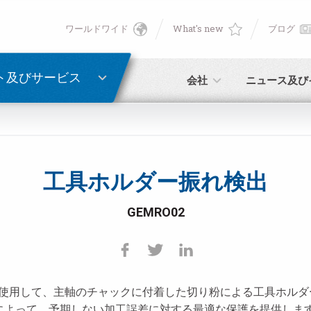
ワールドワイド
What's new
ブログ
English
ン
PASSWORD RECOVERY
Deutsch
ト及びサービス
会社
ニュース及び
Italiano
E-mail
Français
工具ホルダー振れ検出
パスワード
Español
GEMRO02
日本語 (Japanese)
中文 (Chinese)
使用して、主軸のチャックに付着した切り粉による工具ホルダ
未登録の場合、無料でご登録いただけます。
こちらをクリック
한국어 (Korean)
によって、予期しない加工誤差に対する最適な保護を提供しま