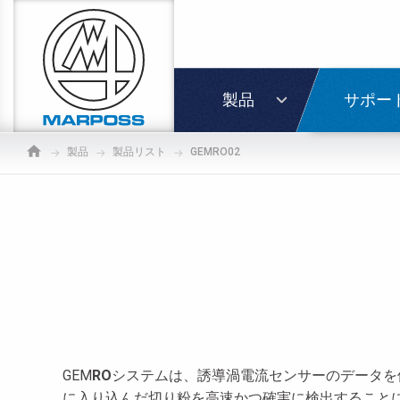
Marposs
S.p.A.
ログイ
製品
サポー
製品
製品リスト
GEMRO02
GEM
RO
システムは、誘導渦電流センサーのデータを
に入り込んだ切り粉を高速かつ確実に検出すること