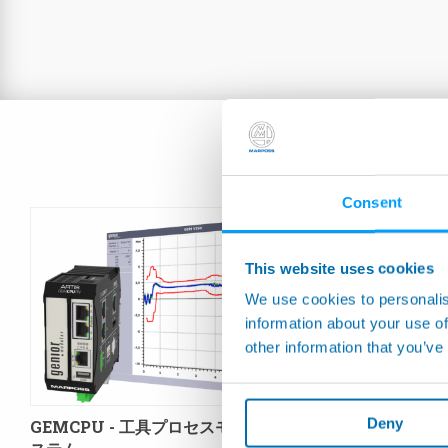
Consent
This website uses cookies
We use cookies to personalis
information about your use of
other information that you’ve
Deny
GEMCPU - 工具プロセスモニタリングシ
IPC4 - 