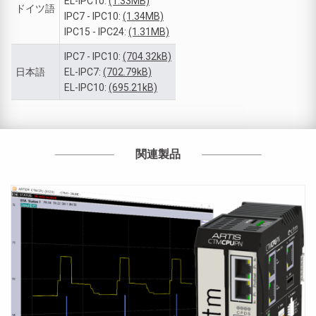
EL-IPC10:
(1.33MB)
ドイツ語
IPC7 - IPC10:
(1.34MB)
IPC15 - IPC24:
(1.31MB)
IPC7 - IPC10:
(704.32kB)
日本語
EL-IPC7:
(702.79kB)
EL-IPC10:
(695.21kB)
関連製品