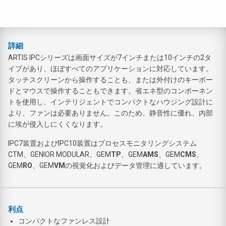
詳細
ARTIS IPCシリーズは画面サイズが7インチまたは10インチの2タ
イプがあり、ほぼすべてのアプリケーションに対応しています。
タッチスクリーンから操作することも、または外付けのキーボー
ドとマウスで操作することもできます。省エネ型のコンポーネン
トを使用し、インテリジェントでコンパクトなハウジング設計に
より、ファンは必要ありません。このため、静音性に優れ、内部
に埃が侵入しにくくなります。
IPC7装置およびIPC10装置はプロセスモニタリングシステム
CTM、GENIOR MODULAR、GEM
TP
、GEM
AMS
、GEM
CMS
、
GEM
RO
、GEM
VM
の視覚化およびデータ管理に適しています。
利点
コンパクトなファンレス設計