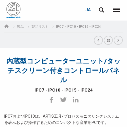
ログイン
PASSWORD RECOVERY
JA
English
メニュ
Marposs
Deutsch
製品
製品リスト
IPC7 - IPC10 - IPC15 - IPC24
S.p.A.
E-mail
Italiano
Français
内蔵型コンピューターユニット/タッ
パスワード
Español
チスクリーン付きコントロールパネ
ル
日本語 (Japanese)
IPC7 - IPC10 - IPC15 - IPC24
中文 (Chinese)
한국어 (Korean)
未登録の場合、無料でご登録いただけます。
IPC7およびIPC10は、ARTIS工具/プロセスモニタリングシステム
こちらをクリック
を表示および操作するためのコンパクトな産業用PCです。