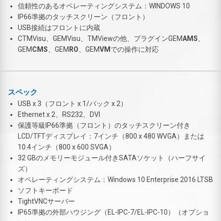
信頼性のあるオペレーティングシステム：WINDOWS 10
IP66準拠のタッチスクリーン（フロント）
USB接続はフロントに内蔵
CTMVisu、GEMVisu、TMViewの他、プラグインGEM
AMS
、
GEM
CMS
、GEM
RO
、GEM
VM
での操作に対応
スペック
USB x 3（フロント x 1/バック x 2）
Ethernet x 2、RS232、DVI
保護等級IP66準拠（フロント）のタッチスクリーン付き
LCD/TFTディスプレイ：7インチ（800 x 480 WVGA）または
10.4インチ（800 x 600 SVGA）
32 GBのメモリーモジュール付きSATAソケット（ハーフサイ
ズ）
オペレーティングシステム：Windows 10 Enterprise 2016 LTSB
ソフトキーボード
TightVNCサーバー
IP65準拠の外部ハウジング（EL-IPC-7/EL-IPC-10）（オプショ