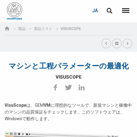
ログイン
PASSWORD RECOVERY
JA
English
メニュ
Marposs
Deutsch
製品
製品リスト
VISUSCOPE
S.p.A.
E-mail
Italiano
Français
マシンと工程パラメーターの最適化
パスワード
Español
VISUSCOPE
日本語 (Japanese)
中文 (Chinese)
VisuScope
は、GEM
VM
に理想的なツールで、新規マシンと稼働中
のマシンの品質保証をチェックします。このソフトウェアは、
한국어 (Korean)
Windowsで動作します。
未登録の場合、無料でご登録いただけます。
こちらをクリック