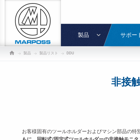
Marposs
S.p.A.
ログイ
製品
サポー
製品
製品リスト
DDU
非接
お客様固有のツールホルダーおよびマシン部品の特
もに
、
回転式/固定式ツールホルダーの非接触モニタ