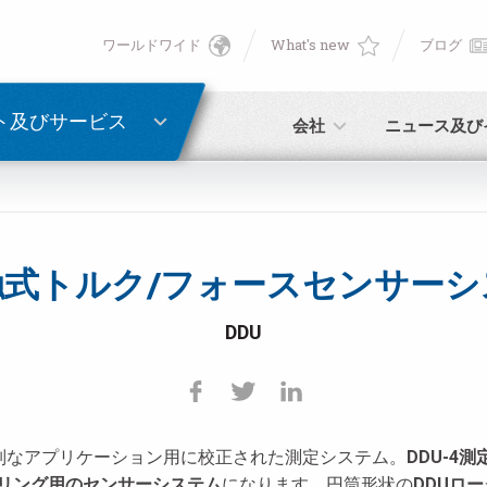
ワールドワイド
What's new
ブログ
English
ン
PASSWORD RECOVERY
Deutsch
ト及びサービス
会社
ニュース及び
Italiano
E-mail
Français
触式トルク/フォースセンサーシ
パスワード
Español
DDU
日本語 (Japanese)
中文 (Chinese)
別なアプリケーション用に校正された測定システム。
DDU-
未登録の場合、無料でご登録いただけます。
こちらをクリック
한국어 (Korean)
リング用のセンサーシステム
になります。円筒形状の
DDUロ