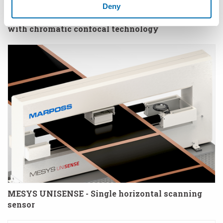
Deny
P3CF™ - Hybrid contact/non-contact measurement
with chromatic confocal technology
MESYS UNISENSE - Single horizontal scanning
sensor