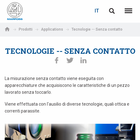
LOGIN
RECUPERA PASSWORD
IT
English
Menu
Marposs
Deutsch
Prodotti
Applications
Tecnologie -- Senza contatto
S.p.A.
E-mail
Italiano
TECNOLOGIE -- SENZA CONTATTO
Français
Password
Español
La misurazione senza contatto viene eseguita con
apparecchiature che acquisiscono le caratteristiche di un pezzo
日本語 (Japanese)
lavorato senza toccarlo.
中文 (Chinese)
Viene effettuata con l'ausilio di diverse tecnologie, quali ottica e
correnti parassite.
한국어 (Korean)
Se non sei ancora registrato, fallo ora: è gratis!
Clicca qui!