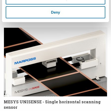
Deny
P3CF™ - Medición híbrida con contacto/sin
contacto con tecnología confocal cromática
MESYS UNISENSE - Single horizontal scanning
sensor