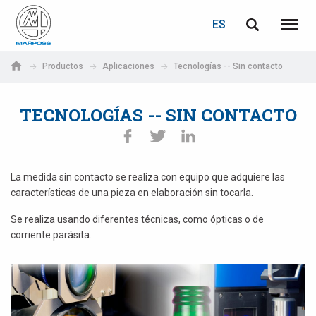
ACCEDER
RECUPERACIÓN DE CONTRASEÑA
ES
English
Menú
Marposs
Deutsch
Productos
Aplicaciones
Tecnologías -- Sin contacto
S.p.A.
Correo electrónico
Italiano
TECNOLOGÍAS -- SIN CONTACTO
Français
Contraseña
Español
La medida sin contacto se realiza con equipo que adquiere las
características de una pieza en elaboración sin tocarla.
日本語 (Japanese)
Se realiza usando diferentes técnicas, como ópticas o de
中文 (Chinese)
corriente parásita.
한국어 (Korean)
Si aún no está registrado, puede hacerlo ahora: ¡es gratis!
Haga clic aquí