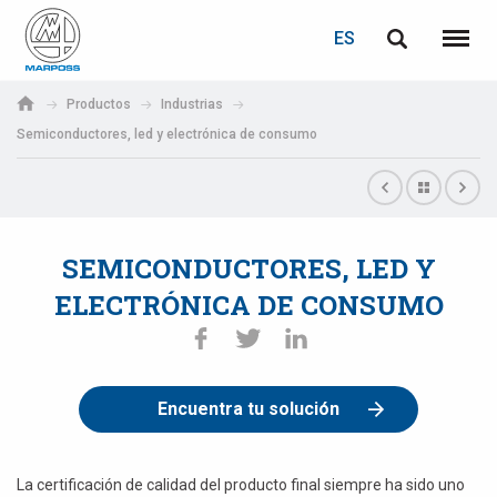
ACCEDER
RECUPERACIÓN DE CONTRASEÑA
ES
English
Menú
Marposs
Deutsch
Productos
Industrias
S.p.A.
Semiconductores, led y electrónica de consumo
Correo electrónico
Italiano
Français
Contraseña
Español
SEMICONDUCTORES, LED Y
ELECTRÓNICA DE CONSUMO
日本語 (Japanese)
中文 (Chinese)
Encuentra tu solución
한국어 (Korean)
Si aún no está registrado, puede hacerlo ahora: ¡es gratis!
Haga clic aquí
La certificación de calidad del producto final siempre ha sido uno