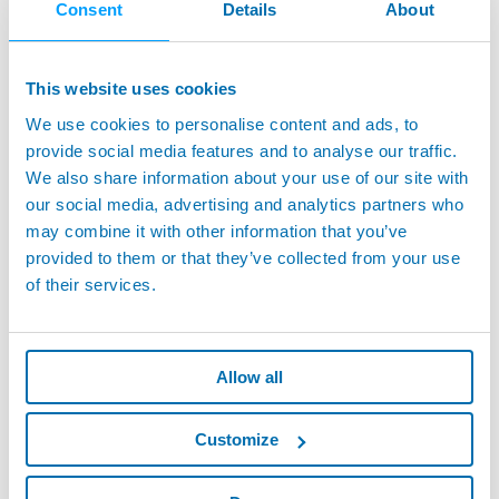
Consent
Details
About
Fabricantes de máquinas herramienta
, que venden máquinas ya
equipadas con los sistemas de medida de Marposs a sus clientes
y usuarios finales.
This website uses cookies
We use cookies to personalise content and ads, to
Industrias de automoción
y los relativos subcontratistas para
provide social media features and to analyse our traffic.
medir los componentes de la transmisión de los motores,
inyección, chasis del coche, vidrios.
We also share information about your use of our site with
our social media, advertising and analytics partners who
Industria aeroespacial, del vidrio, motores eléctricos,
may combine it with other information that you’ve
electrodomésticos y bienes de consumo duraderos
. Marposs
provided to them or that they’ve collected from your use
ofrece soluciones a medida o estándar para una amplia variedad
of their services.
de requisitos de control de la producción.
Calibres y fabricantes de accesorios.
Allow all
Customize