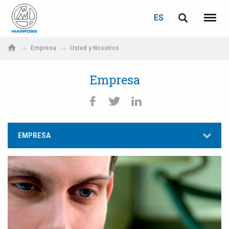
ACCEDER
RECUPERACIÓN DE CONTRASEÑA
ES
English
Menú
Marposs
Deutsch
Empresa
Usted y Nosotros
S.p.A.
Correo electrónico
Italiano
Empresa
Français
Contraseña
Español
EMPRESA
日本語 (Japanese)
中文 (Chinese)
한국어 (Korean)
Si aún no está registrado, puede hacerlo ahora: ¡es gratis!
Haga clic aquí