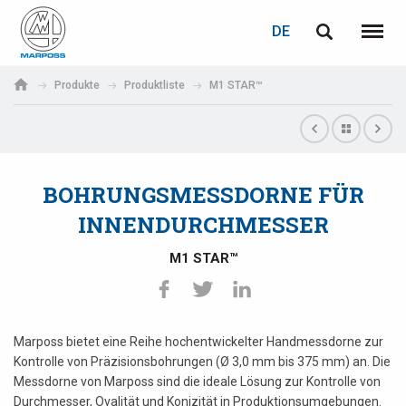
LOGIN
PASSWORTWIEDERHERSTELLUNG
DE
English
Menü
Marposs
Deutsch
Produkte
Produktliste
M1 STAR™
S.p.A.
E-Mail-Adresse
Italiano
Français
BOHRUNGSMESSDORNE FÜR
Passwort
Español
INNENDURCHMESSER
日本語 (Japanese)
M1 STAR™
中文 (Chinese)
한국어 (Korean)
Marposs bietet eine Reihe hochentwickelter Handmessdorne zur
Wenn Sie noch nicht registriert sind, können Sie dies jetzt tun.
Kontrolle von Präzisionsbohrungen (Ø 3,0 mm bis 375 mm) an. Die
Messdorne von Marposs sind die ideale Lösung zur Kontrolle von
Hier klicken!
Durchmesser, Ovalität und Konizität in Produktionsumgebungen.