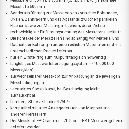
Messbereich von 3 bis 375 mm (0,12 bis 14,76"), maximale
Messtiefe 500 mm
Sonderausführung zur Messung von konischen Bohrungen,
Ovalen, Zahnrädern und des Abstands zwischen parallelen
Flächen sowie zur Messung in Löchern, deren Achse
rechtwinklig zur Einführungsrichtung des Messdorns verläuft
Die Kontakte der Messzellen sind abhängig von Material und
Rauheit der Bohrung in unterschiedlichen Materialien und mit
unterschiedlichen Radien lieferbar.
nur ein Einstellring zum Nullpunktabgleich notwendig
langlebiges Messwertübertragungssystem (> 10.000.000
Messzyklen)
auswechselbarer Messkopf zur Anpassung an die jeweiligen
Messbedingungen
verstärktes Spezialkabel, bei Beschädigung leicht
austauschbar
Lumberg-Steckverbinder SV50/6
kompatibel mit allen Anzeigegeräten von Marposs und
anderen Herstellern
Der Messkopf EBG kann mit LVDT- oder HBT-Messwertgebern
geliefert werden.