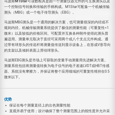
马波斯
M1Star
可读数检具是由一个测量仪器元件的可互换测头以及
一个控制信号转换和传输的手柄构成。M1Star可配备一个机械传输
测头（MBG）或一个电子传导测头（EBG）。
马波斯MBG测头是一个通用的解决方案，也可测量很深的内径或不
规则内径。机械传输测量系统提供了极佳的测量性能（可重复性<1
微米）以及较低的价格区间。可配置并互换各种附件使得此测头普
遍适用。测量单元取决于直径可采用两个或八个支点元件构成。通
过带有球形头的传送杆将测量值传送到显示设备上，在形成V形导向
的支架以及倾斜表面上滑动球形头。
马波斯EBG测头是市场上可获取的变量手动测量用先进解决方案。
测量系统包括将测量值转换为电子信号的电子差速LVDT或HBT传感
器。系统没有摩擦力，并保证将整个应用领域的可重复性维持在0.5
微米以下。
优势
保证在每个测量直径上的出色测量性能
直观并易于使用；设计确保了整个测量范围上的线性度并允许采