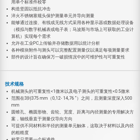
用单个标准件校零
构造坚固以抵抗冲击
淬火不锈钢塞规头保护测量单元并导向测量
能够通过连接、有线或无线方式采用各种显示器或数据处理设备
（模拟与数字机械表或电子表；马波斯与市场上可获取的工业计
算机）实现每个需求
允许在工业PC上传输并存储数据用以统计分析
各种模块附件与测头可以完整配置测量仪以满足每项测量要求
部件的设计旨在确保万一破损情况中的可维护性与可重复性
技术规格
机械测头的可重复性<1微米以及电子测头的可重复性<0.5微米
范围在3到375 mm（0,12- 14,76 "）之间，且测量深度深入500
mm
圆锥孔、椭圆形物、齿轮、宽度、距离与内径测量的专用解决方
案，轴线垂直于测量仪导向方向
可提供不同材料和半径的测量单元触体，这取决于材料以及内径
的粗糙度
校零只需要一个标准件