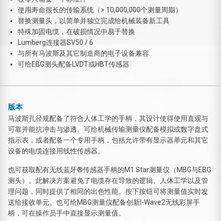
使用寿命很长的传输系统（> 10,000,000个测量周期）
替换测量头，以简单并独立完成给机械装备新工具
特殊加固电缆，在破损情况中易于替换
Lumberg连接器SV50 / 6
与所有马波斯及其它制造商的电子设备兼容
可给EBG测头配备LVDT或HBT传感器
版本
马波斯孔径规配备了符合人体工学的手柄，其设计使得使用直观与
可靠并能抗冲击与渗透。可给机械传输测量仪配备模拟或数字盘式
指示表，或者配备一个专用手柄，包括允许带有显示器单元和其它
设备的电缆连接用线性传感器。
也可获取配有无线蓝牙®传感器手柄的M1 Star测量仪（MBG与EBG
测头）。此解决方案避免了电缆存在导致的逻辑、人体工学以及管
理问题，同时提供了相同的出色性能。按下按钮可将测量值实时发
送给接收单元。也可给MBG测量仪配备创新I-Wave2无线彩屏手
柄，可在操作员手中直接显示测量值。