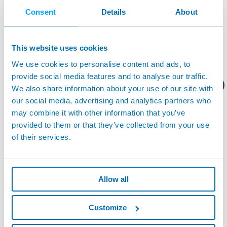
Consent
Details
About
This website uses cookies
We use cookies to personalise content and ads, to
您想要了解什么呢？
provide social media features and to analyse our traffic.
I-WAVE™ - M1WAVE - MINIWAVE - MINI I-WAVE -
产品资料/技术报价？
We also share information about your use of our site with
MULTIWAVE™ - 无线手柄
our social media, advertising and analytics partners who
may combine it with other information that you’ve
provided to them or that they’ve collected from your use
of their services.
Allow all
Customize