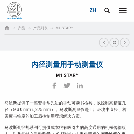
登录
密码重置
ZH
English
菜单
Marposs
Deutsch
产品
产品列表
M1 STAR™
S.p.A.
电子邮箱
Italiano
Français
内径测量用手动测量仪
密码
Español
M1 STAR™
日本語 (Japanese)
中文 (Chinese)
马波斯提供了一整套非常先进的手动可读书检具，以控制高精度孔
径（Ø 3.0 mm到375 mm）。马波斯测量仪是工厂环境中直径、椭
한국어 (Korean)
圆度与锥度的加工后控制用理想解决方案。
马波斯孔径规系列可提供成本很有吸引力的高度通用的机械传输版
如您尚未注册，可立即免费注册！
点击此处！