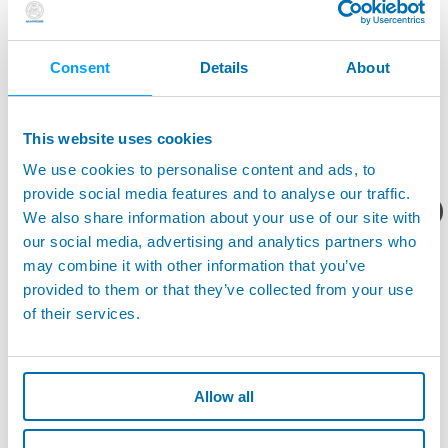
Consent
Details
About
M1 STAR™ - 内径测量用手动测量仪
This website uses cookies
We use cookies to personalise content and ads, to
您想要了解什么呢？
provide social media features and to analyse our traffic.
We also share information about your use of our site with
产品资料/技术报价？
our social media, advertising and analytics partners who
may combine it with other information that you’ve
provided to them or that they’ve collected from your use
of their services.
Allow all