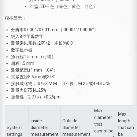
21型LED三色（绿色、黄色、红色）
模拟显示：
分辨率0.0001/0.001 mm（.00001“/.00005”）
键入8位字母数字
测量乘以系数-2至+2，步长为0.01
数字显示器
预行程1.5 mm（可调）
超程1.5 mm
测量范围±1 mm（.04“）
夹紧直径8.6 mm或3/8“
接触碳化物，直径3 M M，可互换，M 2.5或4-48 UNF
测量力0.75 N±25%
重复性（2.77σ）<0.25μm
Max
Max
diameter
Inside
Outside
length
that
System
diameter
diameter
that can
cannot be
settings
measurement
measurement
be