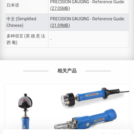
PRECISION GAUGING - Reference Guide:
日本语
(27.05MB)
中文 (Simplified
PRECISION GAUGING - Reference Guide:
Chinese)
(21.09MB)
多种语言 (英 德 意 法
-
西 葡)
相关产品