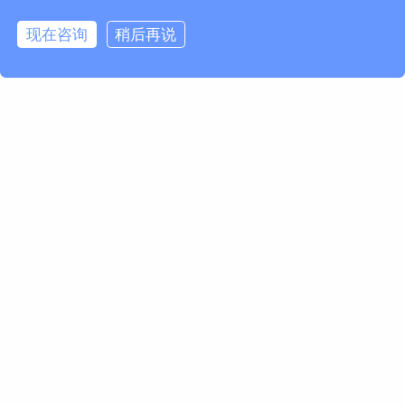
现在咨询
稍后再说
请求信息
名 *
姓 *
公司 *
国家 / 地区 *