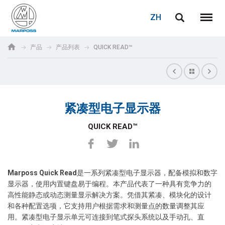
登录
密码重置
ZH
English
菜单
Marposs
Deutsch
产品
产品列表
QUICK READ™
S.p.A.
电子邮箱
Italiano
Français
紧凑型电子显示器
密码
Español
QUICK READ™
日本語 (Japanese)
中文 (Chinese)
Marposs Quick Read
是一系列紧凑型电子显示器，配备模拟和数字
显示器，使用内置键盘易于编程。本产品代表了一种具有竞争力的
한국어 (Korean)
高性能静态或动态测量显示解决方案。凭借其紧凑、模块化的设计
和各种配置选项，它支持用户根据需求和测量点的数量调整其应
如您尚未注册，可立即免费注册！
点击此处！
用。紧凑型电子显示单元可连接到笔式探头系统以及手动孔、直