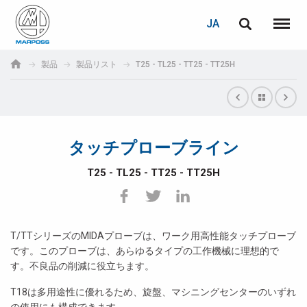
ログイン
PASSWORD RECOVERY
JA
English
メニュ
Marposs
Deutsch
製品
製品リスト
T25 - TL25 - TT25 - TT25H
S.p.A.
E-mail
Italiano
Français
タッチプローブライン
パスワード
Español
T25 - TL25 - TT25 - TT25H
日本語 (Japanese)
中文 (Chinese)
T/TTシリーズのMIDAプローブは、ワーク用高性能タッチプローブ
です。このプローブは、あらゆるタイプの工作機械に理想的で
한국어 (Korean)
す。不良品の削減に役立ちます。
未登録の場合、無料でご登録いただけます。
T18は多用途性に優れるため、旋盤、マシニングセンターのいずれ
こちらをクリック