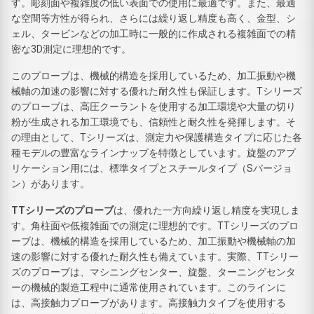
す。彫刻面や複雑度の低い表面での使用に最適です。また、最適
な空間等方性が得られ、さらには繰り返し精度も高く、金型、シ
ェル、タービンなどの加工時に一般的に作成される複雑面での精
密な3D測定に理想的です。
このプローブは、機械的構造を採用しているため、加工振動や機
械軸の加速の影響に対する優れた耐久性も保証します。Tシリーズ
のプローブは、高圧クーラントを使用する加工環境や大量の切り
粉が生成される加工環境でも、信頼性と耐久性を発揮します。そ
の理由として、Tシリーズは、測定力や保護構造タイプに応じた各
種モデルの豊富なラインナップを特徴としています。旋盤のアプ
リケーション用には、標準タイプとスチールタイプ（Sバージョ
ン）があります。
TTシリーズのプローブ
は、優れた一方向繰り返し精度を実現しま
す。角柱面や低複雑面での測定に理想的です。TTシリーズのプロ
ーブは、機械的構造を採用しているため、加工振動や機械軸の加
速の影響に対する優れた耐久性も備えています。実際、TTシリー
ズのプローブは、マシニングセンター、旋盤、ターニングセンタ
ーの機械的製造工程中に通常使用されています。このラインに
は、高接触力プローブがあります。高接触力タイプを使用する