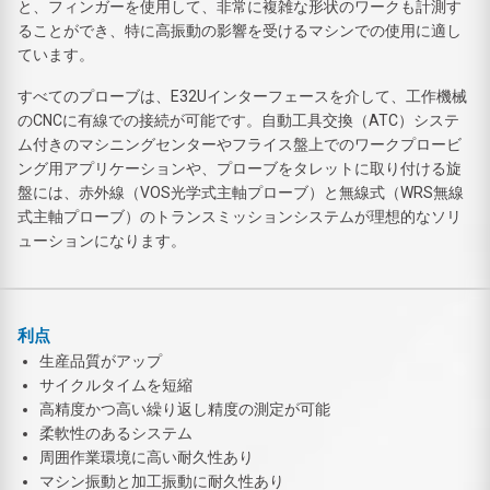
と、フィンガーを使用して、非常に複雑な形状のワークも計測す
ることができ、特に高振動の影響を受けるマシンでの使用に適し
ています。
すべてのプローブは、E32Uインターフェースを介して、工作機械
のCNCに有線での接続が可能です。自動工具交換（ATC）システ
ム付きのマシニングセンターやフライス盤上でのワークプロービ
ング用アプリケーションや、プローブをタレットに取り付ける旋
盤には、赤外線（VOS光学式主軸プローブ）と無線式（WRS無線
式主軸プローブ）のトランスミッションシステムが理想的なソリ
ューションになります。
利点
生産品質がアップ
サイクルタイムを短縮
高精度かつ高い繰り返し精度の測定が可能
柔軟性のあるシステム
周囲作業環境に高い耐久性あり
マシン振動と加工振動に耐久性あり