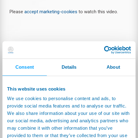
Please
accept marketing-cookies
to watch this video.
Consent
Details
About
This website uses cookies
ダウンロード
We use cookies to personalise content and ads, to
カタログおよびマニュアル
provide social media features and to analyse our traffic.
We also share information about your use of our site with
パンフレット
our social media, advertising and analytics partners who
AUTOMATIC CELL FOR DENTAL IMPLANTS:
may combine it with other information that you’ve
英語
(846.07kB)
provided to them or that they’ve collected from your use