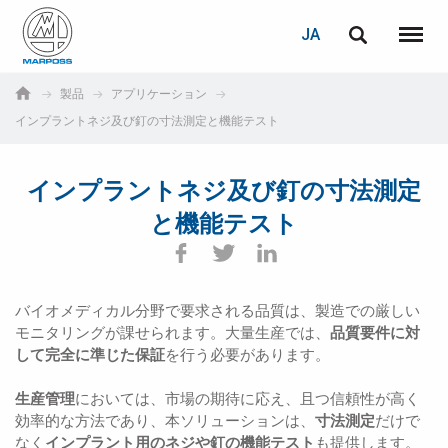
ログイン
PASSWORD RECOVERY
JA
English
メニュ
Marposs
Deutsch
製品
アプリケーション
S.p.A.
インプラントネジ及び釘の寸法測定と機能テスト
E-mail
Italiano
インプラントネジ及び釘の寸法測定
Français
パスワード
と機能テスト
Español
日本語 (Japanese)
バイオメディカル分野で要求される品質は、製造での厳しい
中文 (Chinese)
モニタリングが課せられます。大量生産では、
品質要件に対
して完全に準じた保証
を行う必要があります。
한국어 (Korean)
未登録の場合、無料でご登録いただけます。
生産管理
においては、市場の期待に応え、且つ信頼性が高く
効率的な方法であり、本ソリューションは、
寸法測定
だけで
こちらをクリック
なく
インプラント用のネジや釘の機能テスト
も提供します。