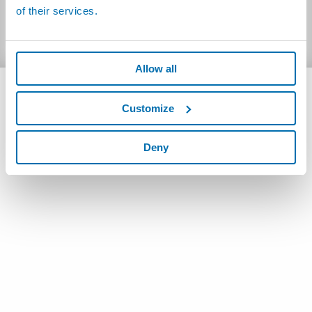
of their services.
イタリア
AUTOMATIC CELL FOR DENTAL IMPLANTS:
語
(844.50kB)
Allow all
Customize
Deny