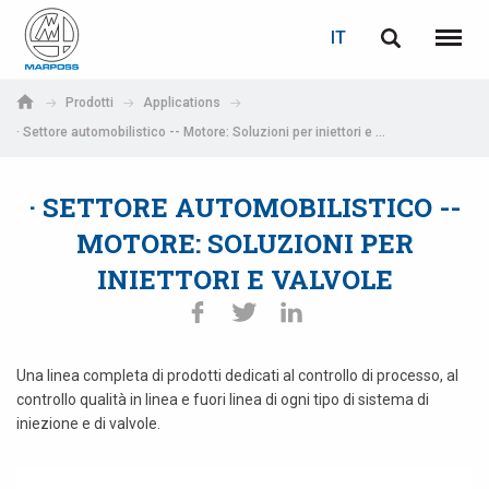
LOGIN
RECUPERA PASSWORD
IT
English
Menu
Marposs
Deutsch
Prodotti
Applications
S.p.A.
· Settore automobilistico -- Motore: Soluzioni per iniettori e valvole
E-mail
Italiano
· SETTORE AUTOMOBILISTICO --
Français
Password
MOTORE: SOLUZIONI PER
Español
INIETTORI E VALVOLE
日本語 (Japanese)
中文 (Chinese)
Una linea completa di prodotti dedicati al controllo di processo, al
controllo qualità in linea e fuori linea di ogni tipo di sistema di
한국어 (Korean)
iniezione e di valvole.
Se non sei ancora registrato, fallo ora: è gratis!
Clicca qui!