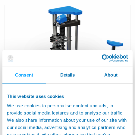
Consent
Details
About
QUICK SET™ LINE - Banco di Misura Modulare
This website uses cookies
We use cookies to personalise content and ads, to
provide social media features and to analyse our traffic.
We also share information about your use of our site with
our social media, advertising and analytics partners who
may combine it with other information that you’ve