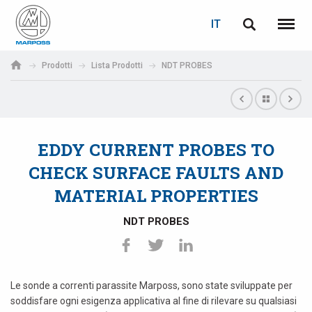
LOGIN
RECUPERA PASSWORD
IT
English
Menu
Marposs
Deutsch
Prodotti
Lista Prodotti
NDT PROBES
S.p.A.
E-mail
Italiano
Français
EDDY CURRENT PROBES TO
Password
Español
CHECK SURFACE FAULTS AND
MATERIAL PROPERTIES
日本語 (Japanese)
NDT PROBES
中文 (Chinese)
한국어 (Korean)
Le sonde a correnti parassite Marposs, sono state sviluppate per
Se non sei ancora registrato, fallo ora: è gratis!
Clicca qui!
soddisfare ogni esigenza applicativa al fine di rilevare su qualsiasi