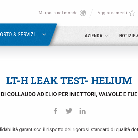
Marposs nel mondo
Aggiornamenti
English
RECUPERA PASSWORD
Deutsch
ORTO & SERVIZI
AZIENDA
NOTIZIE 
Italiano
E-mail
Français
LT-H LEAK TEST- HELIUM
Password
Español
DI COLLAUDO AD ELIO PER INIETTORI, VALVOLE E FUE
日本語 (Japanese)
中文 (Chinese)
ffidabilità garantisce il rispetto dei rigorosi standard di qualità d
Se non sei ancora registrato, fallo ora: è gratis!
Clicca qui!
한국어 (Korean)