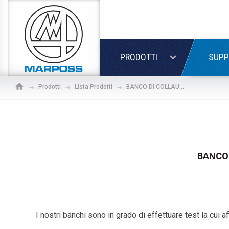
Marposs
S.p.A.
LOGIN
PRODOTTI
SUPP
Prodotti
Lista Prodotti
BANCO DI COLLAUDO AD ELIO PER INIETTORI, VALVOLE E FUEL RAILS
BANCO 
I nostri banchi sono in grado di effettuare test la cui a