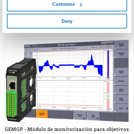
Customize
Deny
GEMVM - Monitorización y análisis de máquinas
y componentes
GEMGP - Módulo de monitorización para objetivos