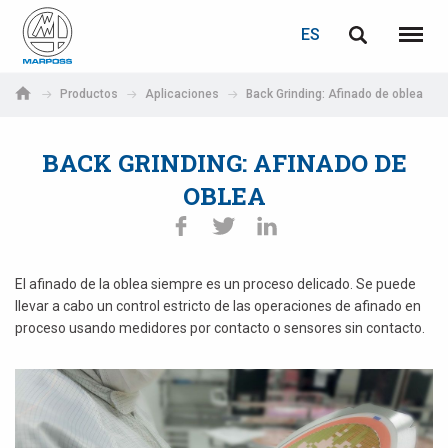
ACCEDER
RECUPERACIÓN DE CONTRASEÑA
ES
English
Menú
Marposs
Deutsch
Productos
Aplicaciones
Back Grinding: Afinado de oblea
S.p.A.
Correo electrónico
Italiano
BACK GRINDING: AFINADO DE
Français
OBLEA
Contraseña
Español
日本語 (Japanese)
El afinado de la oblea siempre es un proceso delicado. Se puede
llevar a cabo un control estricto de las operaciones de afinado en
中文 (Chinese)
proceso usando medidores por contacto o sensores sin contacto.
한국어 (Korean)
Si aún no está registrado, puede hacerlo ahora: ¡es gratis!
Haga clic aquí