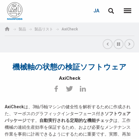
ログイン
PASSWORD RECOVERY
JA
English
メニュ
Marposs
Deutsch
製品
製品リスト
AxiCheck
S.p.A.
E-mail
Italiano
Français
機械軸の状態の検証ソフトウェア
パスワード
Español
AxiCheck
日本語 (Japanese)
中文 (Chinese)
AxiCheck
は、3軸/5軸マシンの健全性を解析するために作成され
た、マーポスのグラフィックインターフェース付き
ソフトウェア
한국어 (Korean)
パッケージ
です。
自動実行される定期的な機能チェック
は、工作
未登録の場合、無料でご登録いただけます。
機械の連続生産効率を保証するため、および必要なメンテナンス
こちらをクリック
作業を事前に計画できるようにするために重要です。実際、再加