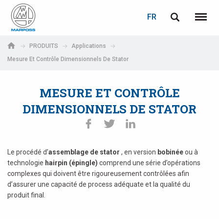
LOGIN
PASSWORD RECOVERY
FR
English
Menu
Marposs
Deutsch
PRODUITS
Applications
S.p.A.
Mesure Et Contrôle Dimensionnels De Stator
Adresse électronique
Italiano
MESURE ET CONTRÔLE
Français
Password
DIMENSIONNELS DE STATOR
Español
日本語 (Japanese)
Le procédé d’
assemblage de stator
, en version
bobinée
ou à
中文 (Chinese)
technologie
hairpin (épingle)
comprend une série d’opérations
complexes qui doivent être rigoureusement contrôlées afin
한국어 (Korean)
d’assurer une capacité de process adéquate et la qualité du
If you are not yet registered, you may do it now: it is free!
produit final.
Click here!