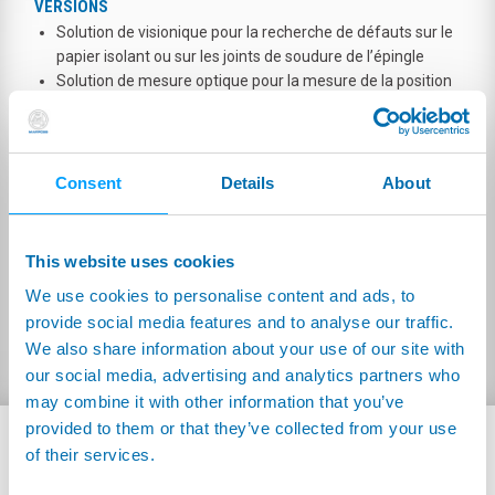
VERSIONS
Solution de visionique pour la recherche de défauts sur le
papier isolant ou sur les joints de soudure de l’épingle
Solution de mesure optique pour la mesure de la position
de l’épingle, avant ou après les opérations de courbure et
de soudage
Technologie à contact pour mesure dimensionnelle, avant
ou après l’assemblage à la chemise réfrigérante
Consent
Details
About
Technologie à courant de Foucault pour inspection de
sièges de joint sur la chemise réfrigérante
Solutions intégrées pour contrôle de qualité final complet
This website uses cookies
We use cookies to personalise content and ads, to
provide social media features and to analyse our traffic.
DOWNLOAD
We also share information about your use of our site with
our social media, advertising and analytics partners who
may combine it with other information that you’ve
provided to them or that they’ve collected from your use
PRODUITS
of their services.