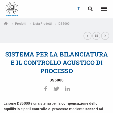
LOGIN
RECUPERA PASSWORD
IT
English
Menu
Marposs
Deutsch
Prodotti
Lista Prodotti
DS5000
S.p.A.
E-mail
Italiano
Français
SISTEMA PER LA BILANCIATURA
Password
Español
E IL CONTROLLO ACUSTICO DI
PROCESSO
日本語 (Japanese)
DS5000
中文 (Chinese)
한국어 (Korean)
La serie
DS5000
è un sistema per la
compensazione dello
Se non sei ancora registrato, fallo ora: è gratis!
Clicca qui!
squilibrio
e per il
controllo di processo
mediante
sensori ad