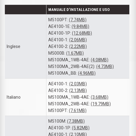
MANUALE D’INSTALLAZIONE E USO
M5100PT:
(7.74MB)
AE4100-1E:
(9.84MB)
AE4100-1P:
(12.68MB)
AE4100-1:
(2.06MB)
Inglese
AE4100-2:
(2.22MB)
M5000B:
(1.67MB)
M5100MA_1WB-4AE:
(4.08MB)
M5100MA_2WB-4AE(2):
(4.73MB)
M5100MA_BB:
(4.96MB)
AE4100-1:
(2.03MB)
AE4100-2:
(2.13MB)
Italiano
M5100MA_1WB-4AE:
(3.68MB)
M5100MA_2WB-4AE:
(19.79MB)
M5100PT:
(7.61MB)
M5100M:
(7.38MB)
AE4100-1P:
(5.82MB)
AE4100-1:
(2.10MB)