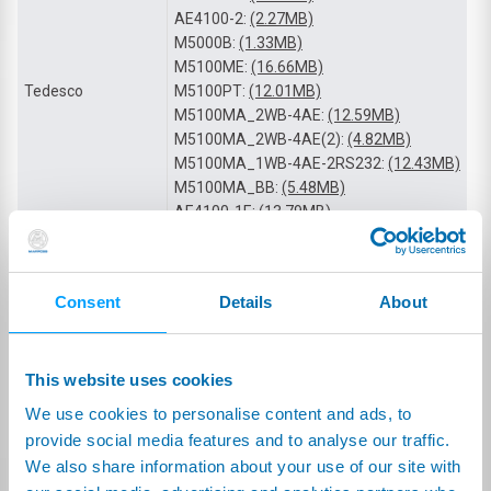
AE4100-2:
(2.27MB)
M5000B:
(1.33MB)
M5100ME:
(16.66MB)
Tedesco
M5100PT:
(12.01MB)
M5100MA_2WB-4AE:
(12.59MB)
M5100MA_2WB-4AE(2):
(4.82MB)
M5100MA_1WB-4AE-2RS232:
(12.43MB)
M5100MA_BB:
(5.48MB)
AE4100-1E:
(13.79MB)
M5100MA_1WB-4AE:
(4.66MB)
M5100M:
(8.60MB)
Francese
M5100ME:
(15.75MB)
Consent
Details
About
AE4100-1:
(2.15MB)
AE4100-1:
(2.18MB)
This website uses cookies
Spagnolo
M5000B:
(3.73MB)
M5100MA_1WB-4AE:
(15.58MB)
We use cookies to personalise content and ads, to
provide social media features and to analyse our traffic.
AE4100-1:
(2.23MB)
Ceco
We also share information about your use of our site with
M5100MA_1WB-4AE:
(4.28MB)