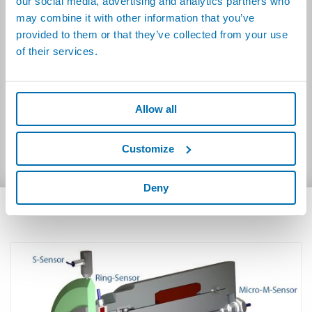
our social media, advertising and analytics partners who
M5100MA_1WB-4AE:
(4.19MB)
may combine it with other information that you’ve
Polacco
M5100MA_2WB-4AE:
(4.21MB)
provided to them or that they’ve collected from your use
of their services.
AE4100-1:
(2.69MB)
Cinese Tradizionale
M5100MA_1WB-4AE:
(3.93MB)
M5100MA_2WB-4AE:
(4.54MB)
Olandese
M5100MA_1WB-4AE:
(14.59MB)
Allow all
AE4100-1:
(2.27MB)
Rumeno
M5100MA_BB:
(4.86MB)
Customize
Deny
PRODOTTI COLLEGATI