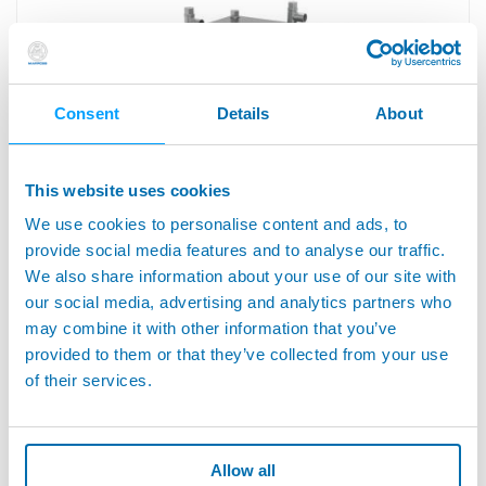
Consent
Details
About
This website uses cookies
We use cookies to personalise content and ads, to
provide social media features and to analyse our traffic.
We also share information about your use of our site with
Stack di celle a combustibile ossido solido
our social media, advertising and analytics partners who
Gli anni recenti hanno osservato una crescita continua nell’uso di
may combine it with other information that you’ve
sistemi di celle a combustibile all’idrogeno per una vasta gamma
provided to them or that they’ve collected from your use
di applicazioni...
of their services.
Allow all
PRODOTTI COLLEGATI