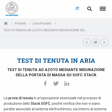
LOGIN
RECUPERA PASSWORD
IT
English
Menu
Marposs
Deutsch
Prodotti
Lista Prodotti
S.p.A.
TEST DI TENUTA AD AZOTO MEDIANTE MISURAZIONE DELLA PORTATA DI MASSA SU SOFC STACK
E-mail
Italiano
Français
Password
Español
TEST DI TENUTA IN ARIA
日本語 (Japanese)
TEST DI TENUTA AD AZOTO MEDIANTE MISURAZIONE
DELLA PORTATA DI MASSA SU SOFC STACK
中文 (Chinese)
한국어 (Korean)
La
prova di tenuta
è un'operazione essenziale nel processo di
produzione dello
Stack SOFC
, poiché verifica che non vi siano
Se non sei ancora registrato, fallo ora: è gratis!
Clicca qui!
perdite associate al sistema elettrochimico, sia interno al sistema