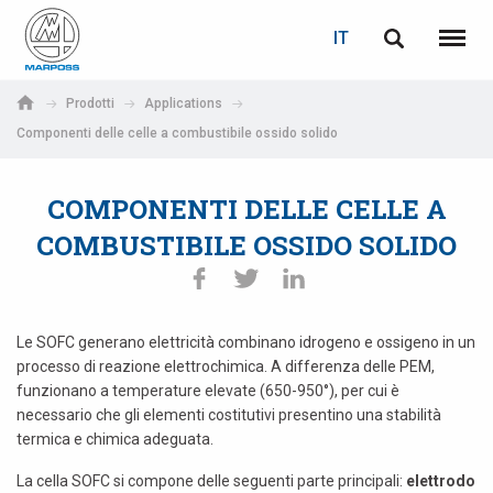
LOGIN
RECUPERA PASSWORD
IT
English
Menu
Marposs
Deutsch
Prodotti
Applications
S.p.A.
Componenti delle celle a combustibile ossido solido
E-mail
Italiano
COMPONENTI DELLE CELLE A
Français
Password
COMBUSTIBILE OSSIDO SOLIDO
Español
日本語 (Japanese)
Le SOFC generano elettricità combinano idrogeno e ossigeno in un
中文 (Chinese)
processo di reazione elettrochimica. A differenza delle PEM,
funzionano a temperature elevate (650-950°), per cui è
한국어 (Korean)
necessario che gli elementi costitutivi presentino una stabilità
termica e chimica adeguata.
Se non sei ancora registrato, fallo ora: è gratis!
Clicca qui!
La cella SOFC si compone delle seguenti parte principali:
elettrodo