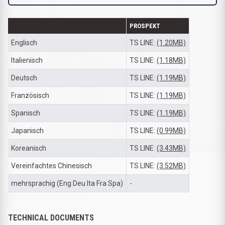
PROSPEKT
Englisch
TS LINE:
(1.20MB)
Italienisch
TS LINE:
(1.18MB)
Deutsch
TS LINE:
(1.19MB)
Französisch
TS LINE:
(1.19MB)
Spanisch
TS LINE:
(1.19MB)
Japanisch
TS LINE:
(0.99MB)
Koreanisch
TS LINE:
(3.43MB)
Vereinfachtes Chinesisch
TS LINE:
(3.52MB)
mehrsprachig (Eng Deu Ita Fra Spa)
-
TECHNICAL DOCUMENTS