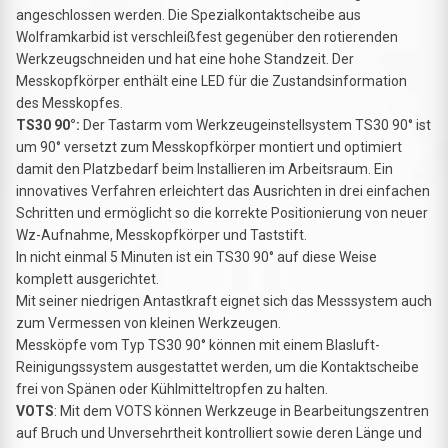
angeschlossen werden. Die Spezialkontaktscheibe aus
Wolframkarbid ist verschleißfest gegenüber den rotierenden
Werkzeugschneiden und hat eine hohe Standzeit. Der
Messkopfkörper enthält eine LED für die Zustandsinformation
des Messkopfes.
TS30 90°:
Der Tastarm vom Werkzeugeinstellsystem TS30 90° ist
um 90° versetzt zum Messkopfkörper montiert und optimiert
damit den Platzbedarf beim Installieren im Arbeitsraum. Ein
innovatives Verfahren erleichtert das Ausrichten in drei einfachen
Schritten und ermöglicht so die korrekte Positionierung von neuer
Wz-Aufnahme, Messkopfkörper und Taststift.
In nicht einmal 5 Minuten ist ein TS30 90° auf diese Weise
komplett ausgerichtet.
Mit seiner niedrigen Antastkraft eignet sich das Messsystem auch
zum Vermessen von kleinen Werkzeugen.
Messköpfe vom Typ TS30 90° können mit einem Blasluft-
Reinigungssystem ausgestattet werden, um die Kontaktscheibe
frei von Spänen oder Kühlmitteltropfen zu halten.
VOTS
: Mit dem VOTS können Werkzeuge in Bearbeitungszentren
auf Bruch und Unversehrtheit kontrolliert sowie deren Länge und