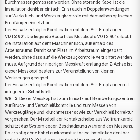
Durchmesser gemessen werden. Ohne störende Kabel ist die
Installation denkbar einfach. Er ist auch in Doppelanwendungen
zur Werkstück- und Werkzeugkontrolle mit demselben optischen
Empfänger einsetzbar.
Der Einsatz erfolgt in Kombination mit dem VOI-Empfänger.
VOTS 90°:
Die liegende Bauart des Messkopfs VOTS 90° erlaubt
die Installation auf dem Maschinentisch, außerhalb des
Arbeitsraums. Damit kann Platz im Arbeitsraum eingespart
werden, ohne dass auf die Werkzeugkontrolle verzichtet werden
muss. Aufgrund der niedrigen Messkraft entlang der Z-Achse ist
dieser Messkopf bestens zur Voreinstellung von kleinen
Werkzeugen geeignet.
Der Einsatz erfolgt in Kombination mit dem VOI-Empfänger mit
integrierter Schnittstelle.
WRTS
: Dieser Messkopf ist zum Einsatz auf Bearbeitungszentren
zur Bruch- und Verschleißkontrolle und zum Messen von
Werkzeuglänge und -durchmesser sowie zur Verschleißkorrektur
vorgesehen. Der Mittelteil der Kontaktscheibe aus Wolframkarbid
schützt das System gegen Beschädigung während des Messens.
Da er völlig ohne Kabel auskommt, ist seine Installation denkbar
einfach. WRTS-Schaltmessköpfe stehen sowohl für die