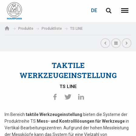
LOGIN
PASSWORTWIEDERHERSTELLUNG
DE
English
Menü
Marposs
Deutsch
Produkte
Produktliste
TS LINE
S.p.A.
E-Mail-Adresse
Italiano
Français
TAKTILE
Passwort
Español
WERKZEUGEINSTELLUNG
日本語 (Japanese)
TS LINE
中文 (Chinese)
한국어 (Korean)
Im Bereich
taktile Werkzeugeinstellung
bieten die Systeme der
Wenn Sie noch nicht registriert sind, können Sie dies jetzt tun.
Produktreihe TS
Mess- und Kontrolllösungen für Werkzeuge
in
Vertikal-Bearbeitungszentren. Aufgrund der hohen Messleistung
Hier klicken!
der Messköpfe kann das System für eine Vielzahl von