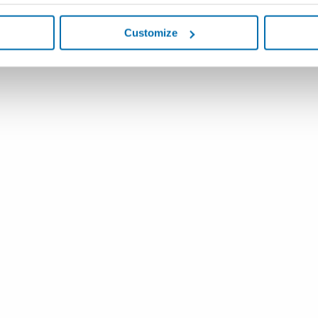
htung für Flaschen -
VISIQUICK-MINI™ - Flexi
rierbare Messvorrichtung
halbautomatisches Syst
Customize
en
Inspektion von Behältern