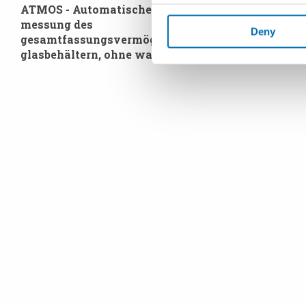
ATMOS - Automatisches system zur
Messvorric
messung des
Rekonfigu
Deny
gesamtfassungsvermögens von
für Flasch
glasbehältern, ohne wasser