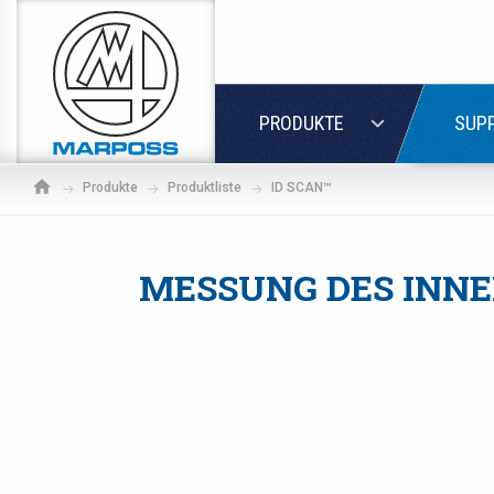
Marposs
S.p.A.
LOGIN
PRODUKTE
SUPP
Produkte
Produktliste
ID SCAN™
MESSUNG DES INN
Wenn 