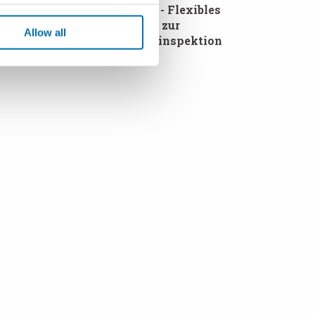
VISIQUICK™ - Flexibles
bles
Messsystem zur
em zur
Allow all
Behälterglasinspektion
 aus Glas