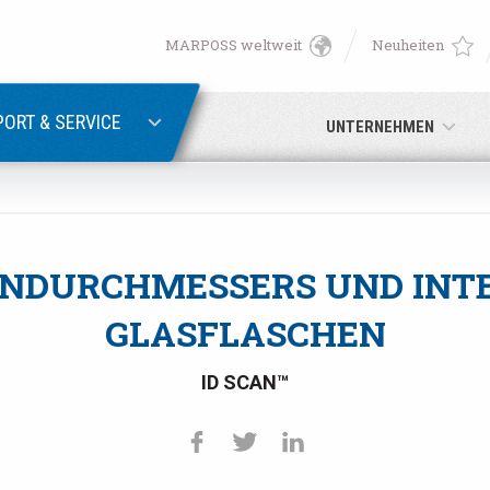
MARPOSS weltweit
Neuheiten
English
PASSWORTWIEDERHERSTELLUNG
Deutsch
ORT & SERVICE
UNTERNEHMEN
Italiano
E-Mail-Adresse
Français
ENDURCHMESSERS UND INTE
Passwort
Español
GLASFLASCHEN
日本語 (Japanese)
ID SCAN™
中文 (Chinese)
Sie noch nicht registriert sind, können Sie dies jetzt tun.
Hier kli
한국어 (Korean)