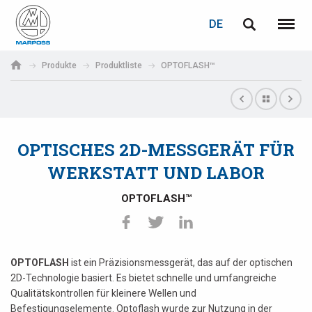
LOGIN
PASSWORTWIEDERHERSTELLUNG
DE
English
Menü
Marposs
Deutsch
Produkte
Produktliste
OPTOFLASH™
S.p.A.
E-Mail-Adresse
Italiano
Français
OPTISCHES 2D-MESSGERÄT FÜR
Passwort
Español
WERKSTATT UND LABOR
日本語 (Japanese)
OPTOFLASH™
中文 (Chinese)
한국어 (Korean)
OPTOFLASH
ist ein Präzisionsmessgerät, das auf der optischen
Wenn Sie noch nicht registriert sind, können Sie dies jetzt tun.
2D-Technologie basiert. Es bietet schnelle und umfangreiche
Qualitätskontrollen für kleinere Wellen und
Hier klicken!
Befestigungselemente. Optoflash wurde zur Nutzung in der