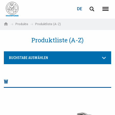
LOGIN
PASSWORTWIEDERHERSTELLUNG
DE
English
Menü
Marposs
Deutsch
Produkte
Produktliste (A-Z)
S.p.A.
E-Mail-Adresse
Italiano
Produktliste (A-Z)
Français
Passwort
BUCHSTABE AUSWÄHLEN
Español
日本語 (Japanese)
W
中文 (Chinese)
한국어 (Korean)
Wenn Sie noch nicht registriert sind, können Sie dies jetzt tun.
Hier klicken!